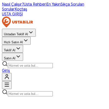
Nasıl Çalışır?
Usta Rehberi
En Yakın
Sıkça Sorulan
Sorular
Koçtaş
USTA GİRİŞİ
Ustadan Teklif Al
Hızlı Satın Al
Teklif Al
Satın Al
Giriş