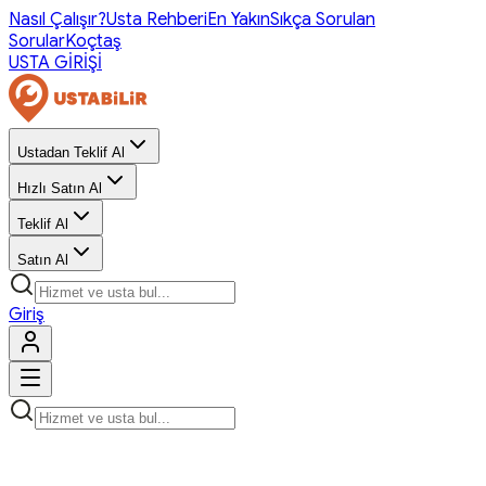
Nasıl Çalışır?
Usta Rehberi
En Yakın
Sıkça Sorulan
Sorular
Koçtaş
USTA GİRİŞİ
Ustadan Teklif Al
Hızlı Satın Al
Teklif Al
Satın Al
Giriş