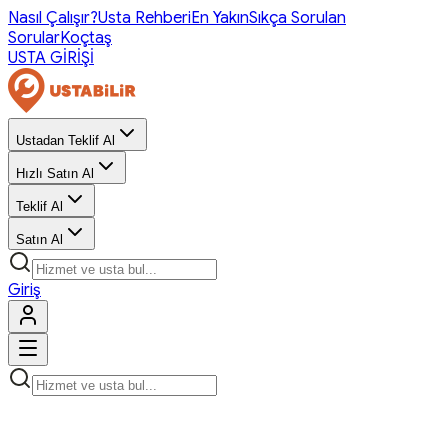
Nasıl Çalışır?
Usta Rehberi
En Yakın
Sıkça Sorulan
Sorular
Koçtaş
USTA GİRİŞİ
Ustadan Teklif Al
Hızlı Satın Al
Teklif Al
Satın Al
Giriş