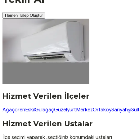
Hemen Talep Oluştur
Hizmet Verilen İlçeler
Ağaçören
Eskil
Gülağaç
Güzelyurt
Merkez
Ortaköy
Sarıyahşi
Sul
Hizmet Verilen Ustalar
İlçe seçimi yaparak ,seçtiğiniz konumdaki ustaları