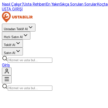
Nasıl Çalışır?
Usta Rehberi
En Yakın
Sıkça Sorulan Sorular
Koçta
USTA GİRİŞİ
Ustadan Teklif Al
Hızlı Satın Al
Teklif Al
Satın Al
Giriş