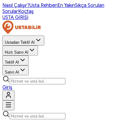
Nasıl Çalışır?
Usta Rehberi
En Yakın
Sıkça Sorulan
Sorular
Koçtaş
USTA GİRİŞİ
Ustadan Teklif Al
Hızlı Satın Al
Teklif Al
Satın Al
Giriş