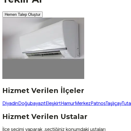
Hemen Talep Oluştur
Hizmet Verilen İlçeler
Diyadin
Doğubayazıt
Eleşkirt
Hamur
Merkez
Patnos
Taşlıçay
Tuta
Hizmet Verilen Ustalar
İlçe seçimi yaparak ,seçtiğiniz konumdaki ustaları