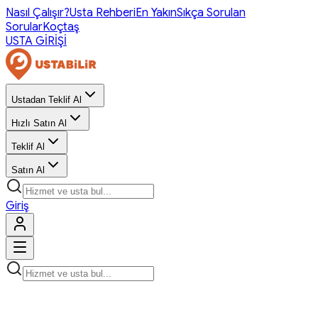
Nasıl Çalışır?
Usta Rehberi
En Yakın
Sıkça Sorulan
Sorular
Koçtaş
USTA GİRİŞİ
Ustadan Teklif Al
Hızlı Satın Al
Teklif Al
Satın Al
Giriş