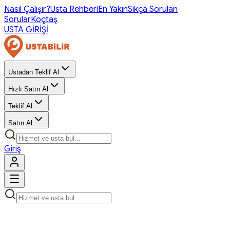
Nasıl Çalışır?
Usta Rehberi
En Yakın
Sıkça Sorulan
Sorular
Koçtaş
USTA GİRİŞİ
Ustadan Teklif Al
Hızlı Satın Al
Teklif Al
Satın Al
Giriş