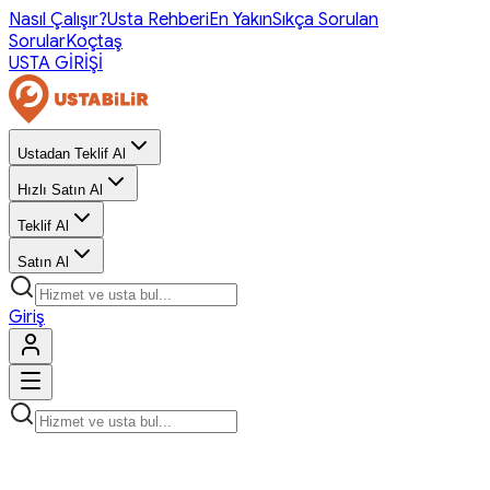
Nasıl Çalışır?
Usta Rehberi
En Yakın
Sıkça Sorulan
Sorular
Koçtaş
USTA GİRİŞİ
Ustadan Teklif Al
Hızlı Satın Al
Teklif Al
Satın Al
Giriş