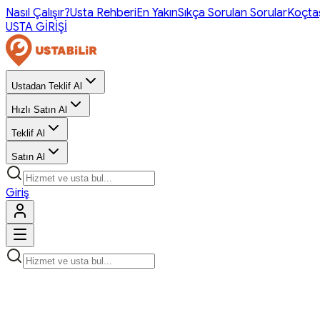
Nasıl Çalışır?
Usta Rehberi
En Yakın
Sıkça Sorulan Sorular
Koçta
USTA GİRİŞİ
Ustadan Teklif Al
Hızlı Satın Al
Teklif Al
Satın Al
Giriş