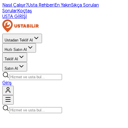
Nasıl Çalışır?
Usta Rehberi
En Yakın
Sıkça Sorulan
Sorular
Koçtaş
USTA GİRİŞİ
Ustadan Teklif Al
Hızlı Satın Al
Teklif Al
Satın Al
Giriş