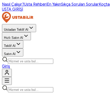
Nasıl Çalışır?
Usta Rehberi
En Yakın
Sıkça Sorulan Sorular
Koçta
USTA GİRİŞİ
Ustadan Teklif Al
Hızlı Satın Al
Teklif Al
Satın Al
Giriş