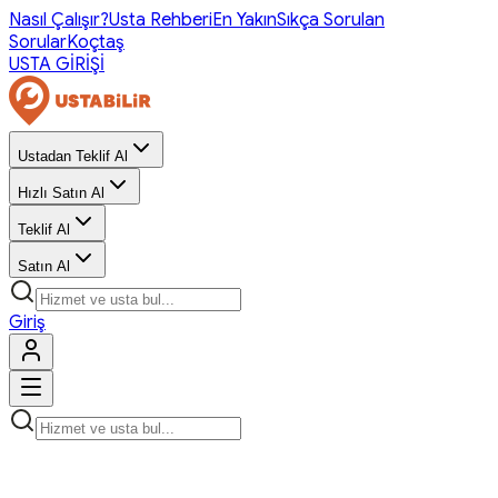
Nasıl Çalışır?
Usta Rehberi
En Yakın
Sıkça Sorulan
Sorular
Koçtaş
USTA GİRİŞİ
Ustadan Teklif Al
Hızlı Satın Al
Teklif Al
Satın Al
Giriş