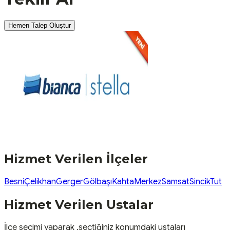
Hemen Talep Oluştur
Hizmet Verilen İlçeler
Besni
Çelikhan
Gerger
Gölbaşı
Kahta
Merkez
Samsat
Sincik
Tut
Hizmet Verilen Ustalar
İlçe seçimi yaparak ,seçtiğiniz konumdaki ustaları