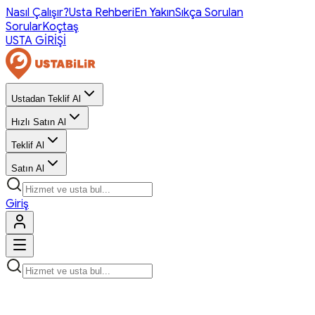
Nasıl Çalışır?
Usta Rehberi
En Yakın
Sıkça Sorulan
Sorular
Koçtaş
USTA GİRİŞİ
Ustadan Teklif Al
Hızlı Satın Al
Teklif Al
Satın Al
Giriş