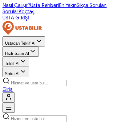
Nasıl Çalışır?
Usta Rehberi
En Yakın
Sıkça Sorulan
Sorular
Koçtaş
USTA GİRİŞİ
Ustadan Teklif Al
Hızlı Satın Al
Teklif Al
Satın Al
Giriş