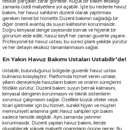
tesisat parçaları zarar görebilir. Küçük bir bakım eksikliği
zamanla ciddi maliyetlere yol açabilir. İşte bu nedenle havuz
bakımı, her havuz sahibinin düzenli olarak yaptırması
gereken temel bir hizmettir.Düzenli bakımın sağladığı bir
diğer önemli avantaj da suyun kalitesinin korunmasıdır.
Doğru kimyasal denge sayesinde berrak ve hijyenik bir
görünüm elde edilir, havuz keyfi her zaman güvenle yaşanır.
Profesyonel bir havuz ustası, bu süreci planlı şekilde yürütür
ve her detayın eksiksiz tamamlanmasını sağlar.
En Yakın Havuz Bakımı Ustaları Ustabilir’de!
Ustabilir, bulunduğunuz bölgede güvenilir havuz ustası
bulmanızı kolaylaştırır. Platformda hizmet veren ustalar,
yılların deneyimiyle havuzların bakım ve onarım süreçlerini
titizlikle yürütür. Düzenli bakım; suyun berrak kalmasını,
kimyasal dengenin korunmasını ve teknik sistemlerin
sorunsuz çalışmasını sağlar. Özellikle büyük siteler veya
ticari işletmeler için bu hizmet, sürekli hijyen ve müşteri
memnuniyeti anlamına gelir.Havuz sahipleri için bakım
sadece temizlik değildir. Aynı zamanda yatırımın
korunmasıdır. Düzenli yapılan havuz bakımı, ileride
oluşabilecek yüksek maliyetli onarımların önüne geçer. Bu