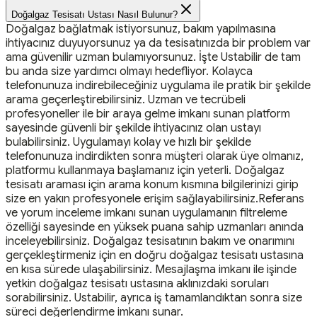
Doğalgaz Tesisatı Ustası Nasıl Bulunur?
Doğalgaz bağlatmak istiyorsunuz, bakım yapılmasına
ihtiyacınız duyuyorsunuz ya da tesisatınızda bir problem var
ama güvenilir uzman bulamıyorsunuz. İşte Ustabilir de tam
bu anda size yardımcı olmayı hedefliyor. Kolayca
telefonunuza indirebileceğiniz uygulama ile pratik bir şekilde
arama geçerleştirebilirsiniz. Uzman ve tecrübeli
profesyoneller ile bir araya gelme imkanı sunan platform
sayesinde güvenli bir şekilde ihtiyacınız olan ustayı
bulabilirsiniz. Uygulamayı kolay ve hızlı bir şekilde
telefonunuza indirdikten sonra müşteri olarak üye olmanız,
platformu kullanmaya başlamanız için yeterli. Doğalgaz
tesisatı araması için arama konum kısmına bilgilerinizi girip
size en yakın profesyonele erişim sağlayabilirsiniz.Referans
ve yorum inceleme imkanı sunan uygulamanın filtreleme
özelliği sayesinde en yüksek puana sahip uzmanları anında
inceleyebilirsiniz. Doğalgaz tesisatının bakım ve onarımını
gerçekleştirmeniz için en doğru doğalgaz tesisatı ustasına
en kısa sürede ulaşabilirsiniz. Mesajlaşma imkanı ile işinde
yetkin doğalgaz tesisatı ustasına aklınızdaki soruları
sorabilirsiniz. Ustabilir, ayrıca iş tamamlandıktan sonra size
süreci değerlendirme imkanı sunar.