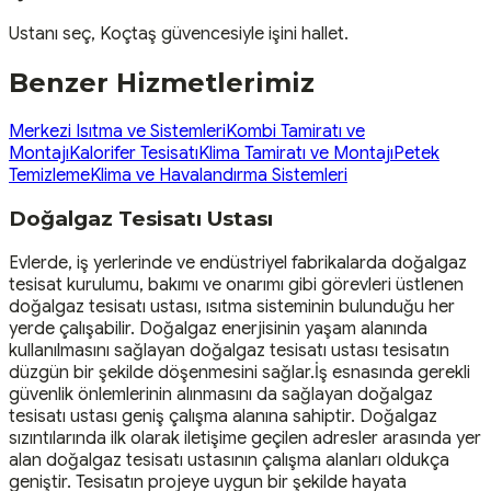
Ustanı seç, Koçtaş güvencesiyle işini hallet.
Benzer Hizmetlerimiz
Merkezi Isıtma ve Sistemleri
Kombi Tamiratı ve
Montajı
Kalorifer Tesisatı
Klima Tamiratı ve Montajı
Petek
Temizleme
Klima ve Havalandırma Sistemleri
Doğalgaz Tesisatı Ustası
Evlerde, iş yerlerinde ve endüstriyel fabrikalarda doğalgaz
tesisat kurulumu, bakımı ve onarımı gibi görevleri üstlenen
doğalgaz tesisatı ustası, ısıtma sisteminin bulunduğu her
yerde çalışabilir. Doğalgaz enerjisinin yaşam alanında
kullanılmasını sağlayan doğalgaz tesisatı ustası tesisatın
düzgün bir şekilde döşenmesini sağlar.İş esnasında gerekli
güvenlik önlemlerinin alınmasını da sağlayan doğalgaz
tesisatı ustası geniş çalışma alanına sahiptir. Doğalgaz
sızıntılarında ilk olarak iletişime geçilen adresler arasında yer
alan doğalgaz tesisatı ustasının çalışma alanları oldukça
geniştir. Tesisatın projeye uygun bir şekilde hayata