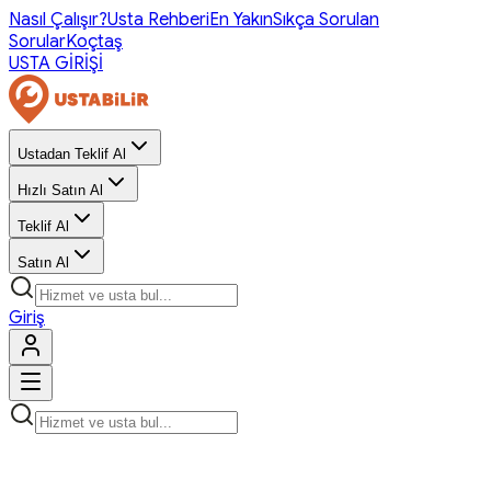
Nasıl Çalışır?
Usta Rehberi
En Yakın
Sıkça Sorulan
Sorular
Koçtaş
USTA GİRİŞİ
Ustadan Teklif Al
Hızlı Satın Al
Teklif Al
Satın Al
Giriş