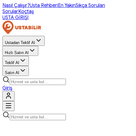
Nasıl Çalışır?
Usta Rehberi
En Yakın
Sıkça Sorulan
Sorular
Koçtaş
USTA GİRİŞİ
Ustadan Teklif Al
Hızlı Satın Al
Teklif Al
Satın Al
Giriş