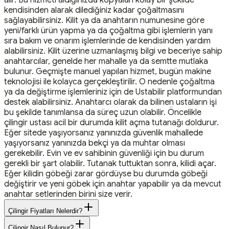
alır. Bu hizmeti aldığınızda kopyaları kolay bir şekilde
kendisinden alarak dilediğiniz kadar çoğaltmasını
sağlayabilirsiniz. Kilit ya da anahtarın numunesine göre
yeni/farklı ürün yapma ya da çoğaltma gibi işlemlerin yanı
sıra bakım ve onarım işlemlerinde de kendisinden yardım
alabilirsiniz. Kilit üzerine uzmanlaşmış bilgi ve beceriye sahip
anahtarcılar, genelde her mahalle ya da semtte mutlaka
bulunur. Geçmişte manuel yapılan hizmet, bugün makine
teknolojisi ile kolayca gerçekleştirilir. O nedenle çoğaltma
ya da değiştirme işlemleriniz için de Ustabilir platformundan
destek alabilirsiniz. Anahtarcı olarak da bilinen ustaların işi
bu şekilde tanımlansa da süreç uzun olabilir. Öncelikle
çilingir ustası acil bir durumda kilit açma tutanağı doldurur.
Eğer sitede yaşıyorsanız yanınızda güvenlik mahallede
yaşıyorsanız yanınızda bekçi ya da muhtar olması
gerekebilir. Evin ve ev sahibinin güvenliği için bu durum
gerekli bir şart olabilir. Tutanak tuttuktan sonra, kilidi açar.
Eğer kilidin göbeği zarar gördüyse bu durumda göbeği
değiştirir ve yeni göbek için anahtar yapabilir ya da mevcut
anahtar setlerinden birini size verir.
Çilingir Fiyatları Nelerdir?
Çilingir Nasıl Bulunur?