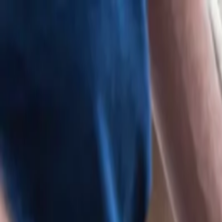
Nasıl Çalışır?
Usta Rehberi
En Yakın
Sıkça Sorulan Sorular
Koçta
USTA GİRİŞİ
Ustadan Teklif Al
Hızlı Satın Al
Teklif Al
Satın Al
Giriş