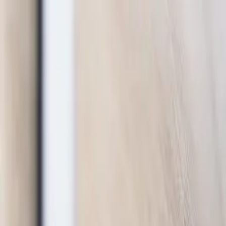
Nasıl Çalışır?
Usta Rehberi
En Yakın
Sıkça Sorulan Sorular
Koçta
USTA GİRİŞİ
Ustadan Teklif Al
Hızlı Satın Al
Teklif Al
Satın Al
Giriş