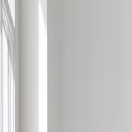
Nasıl Çalışır?
Usta Rehberi
En Yakın
Sıkça Sorulan Sorular
Koçta
USTA GİRİŞİ
Ustadan Teklif Al
Hızlı Satın Al
Teklif Al
Satın Al
Giriş