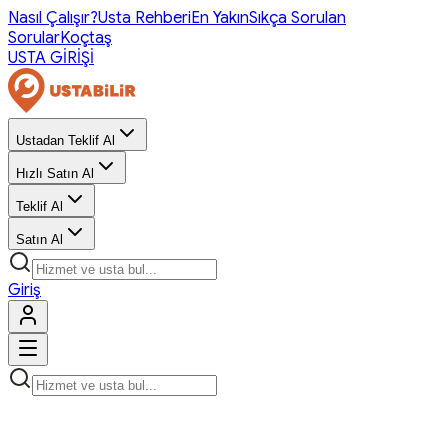
Nasıl Çalışır?
Usta Rehberi
En Yakın
Sıkça Sorulan
Sorular
Koçtaş
USTA GİRİŞİ
Ustadan Teklif Al
Hızlı Satın Al
Teklif Al
Satın Al
Giriş