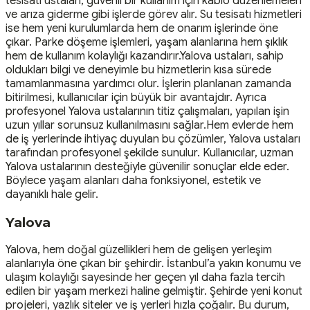
tesisatı ustaları, güvenli bir kullanım için kablo düzenlemeleri
ve arıza giderme gibi işlerde görev alır. Su tesisatı hizmetleri
ise hem yeni kurulumlarda hem de onarım işlerinde öne
çıkar. Parke döşeme işlemleri, yaşam alanlarına hem şıklık
hem de kullanım kolaylığı kazandırır.Yalova ustaları, sahip
oldukları bilgi ve deneyimle bu hizmetlerin kısa sürede
tamamlanmasına yardımcı olur. İşlerin planlanan zamanda
bitirilmesi, kullanıcılar için büyük bir avantajdır. Ayrıca
profesyonel Yalova ustalarının titiz çalışmaları, yapılan işin
uzun yıllar sorunsuz kullanılmasını sağlar.Hem evlerde hem
de iş yerlerinde ihtiyaç duyulan bu çözümler, Yalova ustaları
tarafından profesyonel şekilde sunulur. Kullanıcılar, uzman
Yalova ustalarının desteğiyle güvenilir sonuçlar elde eder.
Böylece yaşam alanları daha fonksiyonel, estetik ve
dayanıklı hale gelir.
Yalova
Yalova, hem doğal güzellikleri hem de gelişen yerleşim
alanlarıyla öne çıkan bir şehirdir. İstanbul’a yakın konumu ve
ulaşım kolaylığı sayesinde her geçen yıl daha fazla tercih
edilen bir yaşam merkezi haline gelmiştir. Şehirde yeni konut
projeleri, yazlık siteler ve iş yerleri hızla çoğalır. Bu durum,