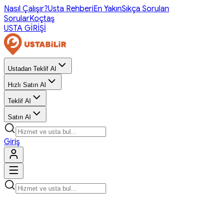
Nasıl Çalışır?
Usta Rehberi
En Yakın
Sıkça Sorulan
Sorular
Koçtaş
USTA GİRİŞİ
Ustadan Teklif Al
Hızlı Satın Al
Teklif Al
Satın Al
Giriş