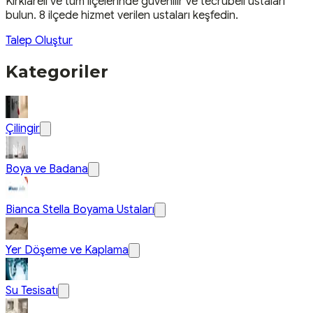
Kırklareli
ve tüm ilçelerinde güvenilir ve tecrübeli ustaları
bulun.
8 ilçede hizmet verilen ustaları keşfedin.
Talep Oluştur
Kategoriler
Çilingir
Boya ve Badana
Bianca Stella Boyama Ustaları
Yer Döşeme ve Kaplama
Su Tesisatı