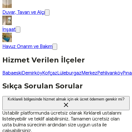
Duvar, Tavan ve Alçı
İnşaat
Havuz Onarım ve Bakım
Hizmet Verilen İlçeler
Babaeski
Demirköy
Kofçaz
Lüleburgaz
Merkez
Pehlivanköy
Pına
Sıkça Sorulan Sorular
Kırklareli bölgesinde hizmet almak için ek ücret ödemem gerekir mi?
Ustabilir platformunda ücretsiz olarak Kırklareli ustalarını
listeleyebilir ve teklif alabilirsiniz. Tamamen ücretsiz olan
usta bulma sürecinin ardından size uygun usta ile
çalışabilirsiniz.