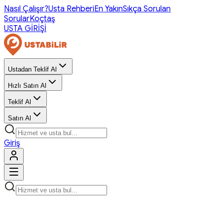
Nasıl Çalışır?
Usta Rehberi
En Yakın
Sıkça Sorulan
Sorular
Koçtaş
USTA GİRİŞİ
Ustadan Teklif Al
Hızlı Satın Al
Teklif Al
Satın Al
Giriş