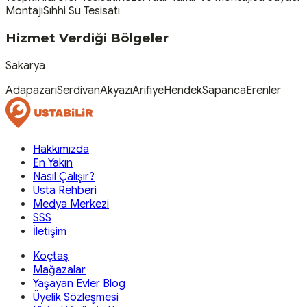
Montajı
Sıhhi Su Tesisatı
Hizmet Verdiği Bölgeler
Sakarya
Adapazarı
Serdivan
Akyazı
Arifiye
Hendek
Sapanca
Erenler
Hakkımızda
En Yakın
Nasıl Çalışır?
Usta Rehberi
Medya Merkezi
SSS
İletişim
Koçtaş
Mağazalar
Yaşayan Evler Blog
Üyelik Sözleşmesi