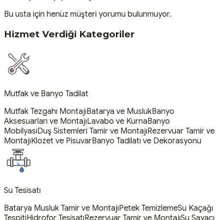
Bu usta için henüz müşteri yorumu bulunmuyor.
Hizmet Verdiği Kategoriler
Mutfak ve Banyo Tadilat
Mutfak Tezgahı Montajı
Batarya ve Musluk
Banyo
Aksesuarları ve Montajı
Lavabo ve Kurna
Banyo
Mobilyası
Duş Sistemleri Tamir ve Montajı
Rezervuar Tamir ve
Montajı
Klozet ve Pisuvar
Banyo Tadilatı ve Dekorasyonu
Su Tesisatı
Batarya Musluk Tamir ve Montajı
Petek Temizleme
Su Kaçağı
Tespiti
Hidrofor Tesisatı
Rezervuar Tamir ve Montajı
Su Sayacı